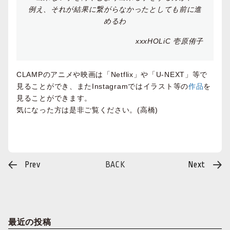
例え、それが結果に繋がらなかったとしても前に進
めるわ
xxxHOLiC 壱原侑⼦
CLAMPのアニメや映画は「Netflix」や「U-NEXT」等で
⾒ることができ、またInstagramではイラスト等の
作品
を
⾒ることができます。
気になった⽅は是⾮ご覧ください。(⾼橋)
投
Prev
BACK
Next
稿
ナ
ビ
ゲ
ー
シ
ョ
ン
最近の投稿