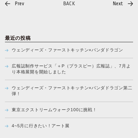
投
Prev
BACK
Next
稿
ナ
ビ
ゲ
ー
シ
ョ
ン
最近の投稿
ウェンディーズ・ファーストキッチン×パンダドラゴン
広報誌制作サービス「＋P（プラスピー）広報誌」、7月よ
り本格展開を開始しました
ウェンディーズ・ファーストキッチン×パンダドラゴン第二
弾！
東京エクストリームウォーク100に挑戦！
4~5月に行きたい！アート展