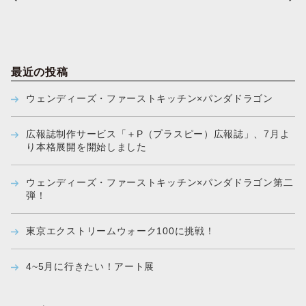
稿
ナ
ビ
ゲ
ー
シ
ョ
ン
最近の投稿
ウェンディーズ・ファーストキッチン×パンダドラゴン
広報誌制作サービス「＋P（プラスピー）広報誌」、7月よ
り本格展開を開始しました
ウェンディーズ・ファーストキッチン×パンダドラゴン第二
弾！
東京エクストリームウォーク100に挑戦！
4~5月に行きたい！アート展