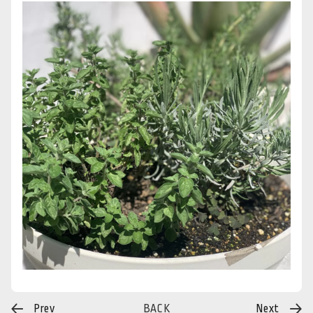
投
Prev
BACK
Next