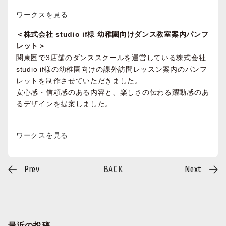
ワークスを見る
＜株式会社 studio if様 幼稚園向けダンス教室案内パンフ
レット＞
関東圏で3店舗のダンススクールを運営している株式会社
studio if様の幼稚園向けの課外訪問レッスン案内のパンフ
レットを制作させていただきました。
安心感・信頼感のある内容と、楽しさの伝わる躍動感のあ
るデザインを提案しました。
ワークスを見る
投
Prev
BACK
Next
稿
ナ
ビ
ゲ
ー
シ
ョ
ン
最近の投稿