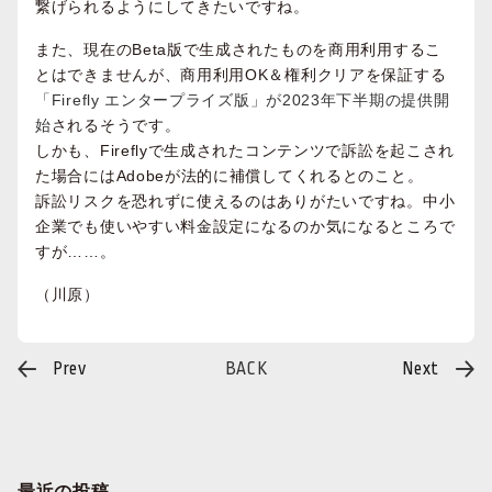
繋げられるようにしてきたいですね。
また、現在のBeta版で生成されたものを商用利用するこ
とはできませんが、商用利用OK＆権利クリアを保証する
「Firefly エンタープライズ版」が2023年下半期の提供開
始
されるそうです。
しかも、Fireflyで生成されたコンテンツで訴訟を起こされ
た場合にはAdobeが法的に補償してくれるとのこと。
訴訟リスクを恐れずに使えるのはありがたいですね。中小
企業でも使いやすい料金設定になるのか気になるところで
すが……。
（川原）
投
Prev
BACK
Next
稿
ナ
ビ
ゲ
ー
シ
ョ
ン
最近の投稿